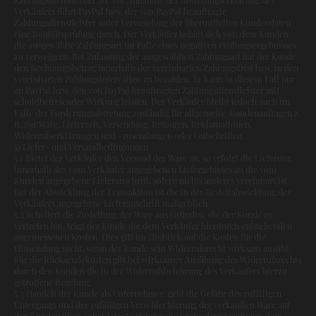
Verkäufers führt PayPal bzw. der von PayPal beauftragte
Zahlungsdienstleister unter Verwendung der übermittelten Kundendaten
eine Bonitätsprüfung durch. Der Verkäufer behält sich vor, dem Kunden
die ausgewählte Zahlungsart im Falle eines negativen Prüfungsergebnisses
zu verweigern. Bei Zulassung der ausgewählten Zahlungsart hat der Kunde
den Rechnungsbetrag innerhalb der vereinbarten Zahlungsfrist bzw. in den
vereinbarten Zahlungsintervallen zu bezahlen. Er kann in diesem Fall nur
an PayPal bzw. den von PayPal beauftragten Zahlungsdienstleister mit
schuldbefreiender Wirkung leisten. Der Verkäufer bleibt jedoch auch im
Falle der Forderungsabtretung zuständig für allgemeine Kundenanfragen z.
B. zur Ware, Lieferzeit, Versendung, Retouren, Reklamationen,
Widerrufserklärungen und -zusendungen oder Gutschriften.
5) Liefer- und Versandbedingungen
5.1 Bietet der Verkäufer den Versand der Ware an, so erfolgt die Lieferung
innerhalb des vom Verkäufer angegebenen Liefergebietes an die vom
Kunden angegebene Lieferanschrift, sofern nichts anderes vereinbart ist.
Bei der Abwicklung der Transaktion ist die in der Bestellabwicklung des
Verkäufers angegebene Lieferanschrift maßgeblich.
5.2 Scheitert die Zustellung der Ware aus Gründen, die der Kunde zu
vertreten hat, trägt der Kunde die dem Verkäufer hierdurch entstehenden
angemessenen Kosten. Dies gilt im Hinblick auf die Kosten für die
Hinsendung nicht, wenn der Kunde sein Widerrufsrecht wirksam ausübt.
Für die Rücksendekosten gilt bei wirksamer Ausübung des Widerrufsrechts
durch den Kunden die in der Widerrufsbelehrung des Verkäufers hierzu
getroffene Regelung.
5.3 Handelt der Kunde als Unternehmer, geht die Gefahr des zufälligen
Untergangs und der zufälligen Verschlechterung der verkauften Ware auf
den Kunden über, sobald der Verkäufer die Sache dem Spediteur, dem