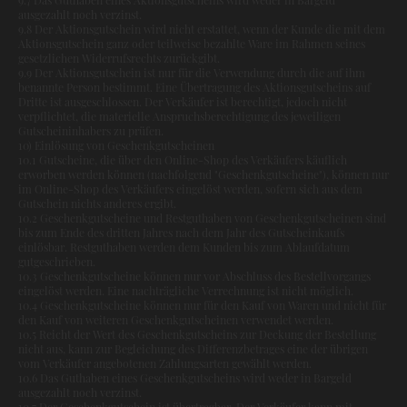
ausgezahlt noch verzinst.
9.8 Der Aktionsgutschein wird nicht erstattet, wenn der Kunde die mit dem
Aktionsgutschein ganz oder teilweise bezahlte Ware im Rahmen seines
gesetzlichen Widerrufsrechts zurückgibt.
9.9 Der Aktionsgutschein ist nur für die Verwendung durch die auf ihm
benannte Person bestimmt. Eine Übertragung des Aktionsgutscheins auf
Dritte ist ausgeschlossen. Der Verkäufer ist berechtigt, jedoch nicht
verpflichtet, die materielle Anspruchsberechtigung des jeweiligen
Gutscheininhabers zu prüfen.
10) Einlösung von Geschenkgutscheinen
10.1 Gutscheine, die über den Online-Shop des Verkäufers käuflich
erworben werden können (nachfolgend "Geschenkgutscheine"), können nur
im Online-Shop des Verkäufers eingelöst werden, sofern sich aus dem
Gutschein nichts anderes ergibt.
10.2 Geschenkgutscheine und Restguthaben von Geschenkgutscheinen sind
bis zum Ende des dritten Jahres nach dem Jahr des Gutscheinkaufs
einlösbar. Restguthaben werden dem Kunden bis zum Ablaufdatum
gutgeschrieben.
10.3 Geschenkgutscheine können nur vor Abschluss des Bestellvorgangs
eingelöst werden. Eine nachträgliche Verrechnung ist nicht möglich.
10.4 Geschenkgutscheine können nur für den Kauf von Waren und nicht für
den Kauf von weiteren Geschenkgutscheinen verwendet werden.
10.5 Reicht der Wert des Geschenkgutscheins zur Deckung der Bestellung
nicht aus, kann zur Begleichung des Differenzbetrages eine der übrigen
vom Verkäufer angebotenen Zahlungsarten gewählt werden.
10.6 Das Guthaben eines Geschenkgutscheins wird weder in Bargeld
ausgezahlt noch verzinst.
10.7 Der Geschenkgutschein ist übertragbar. Der Verkäufer kann mit