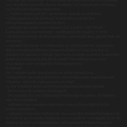
von Aktualisierungen für digitale Produkte, bei Verträgen zur Lieferung
von Waren mit digitalen Elementen.
7.3 Darüber hinaus gilt für Unternehmer, dass die gesetzlichen
Verjährungsfristen für einen ggf. bestehenden gesetzlichen
Rückgriffsanspruch unberührt bleiben.
7.4 Handelt der Kunde als Kaufmann i.S.d. § 1 HGB, trifft ihn die
kaufmännische Untersuchungs- und Rügepflicht gemäß § 377 HGB.
Unterlässt der Kunde die dort geregelten Anzeigepflichten, gilt die Ware als
genehmigt.
7.5 Handelt der Kunde als Verbraucher, so wird er gebeten, angelieferte
Waren mit offensichtlichen Transportschäden bei dem Zusteller zu
reklamieren und den Verkäufer hiervon in Kenntnis zu setzen. Kommt der
Kunde dem nicht nach, hat dies keinerlei Auswirkungen auf seine
gesetzlichen oder vertraglichen Mängelansprüche.
8) Haftung
Der Verkäufer haftet dem Kunden aus allen vertraglichen,
vertragsähnlichen und gesetzlichen, auch deliktischen Ansprüchen auf
Schadens- und Aufwendungsersatz wie folgt:
8.1 Der Verkäufer haftet aus jedem Rechtsgrund uneingeschränkt
- bei Vorsatz oder grober Fahrlässigkeit,
- bei vorsätzlicher oder fahrlässiger Verletzung des Lebens, des Körpers
oder der Gesundheit,
- aufgrund eines Garantieversprechens, soweit diesbezüglich nichts
anderes geregelt ist,
- aufgrund zwingender Haftung wie etwa nach dem Produkthaftungsgesetz.
8.2 Verletzt der Verkäufer fahrlässig eine wesentliche Vertragspflicht, ist die
Haftung auf den vertragstypischen, vorhersehbaren Schaden begrenzt,
sofern nicht gemäß vorstehender Ziffer unbeschränkt gehaftet wird.