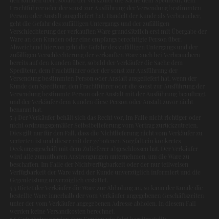
Frachtführer oder der sonst zur Ausführung der Versendung bestimmten
Person oder Anstalt ausgeliefert hat. Handelt der Kunde als Verbraucher,
geht die Gefahr des zufälligen Untergangs und der zufälligen
Verschlechterung der verkauften Ware grundsätzlich erst mit Übergabe der
Ware an den Kunden oder eine empfangsberechtigte Person über.
Abweichend hiervon geht die Gefahr des zufälligen Untergangs und der
zufälligen Verschlechterung der verkauften Ware auch bei Verbrauchern
bereits auf den Kunden über, sobald der Verkäufer die Sache dem
Spediteur, dem Frachtführer oder der sonst zur Ausführung der
Versendung bestimmten Person oder Anstalt ausgeliefert hat, wenn der
Kunde den Spediteur, den Frachtführer oder die sonst zur Ausführung der
Versendung bestimmte Person oder Anstalt mit der Ausführung beauftragt
und der Verkäufer dem Kunden diese Person oder Anstalt zuvor nicht
benannt hat.
5.4 Der Verkäufer behält sich das Recht vor, im Falle nicht richtiger oder
nicht ordnungsgemäßer Selbstbelieferung vom Vertrag zurückzutreten.
Dies gilt nur für den Fall, dass die Nichtlieferung nicht vom Verkäufer zu
vertreten ist und dieser mit der gebotenen Sorgfalt ein konkretes
Deckungsgeschäft mit dem Zulieferer abgeschlossen hat. Der Verkäufer
wird alle zumutbaren Anstrengungen unternehmen, um die Ware zu
beschaffen. Im Falle der Nichtverfügbarkeit oder der nur teilweisen
Verfügbarkeit der Ware wird der Kunde unverzüglich informiert und die
Gegenleistung unverzüglich erstattet.
5.5 Bietet der Verkäufer die Ware zur Abholung an, so kann der Kunde die
bestellte Ware innerhalb der vom Verkäufer angegebenen Geschäftszeiten
unter der vom Verkäufer angegebenen Adresse abholen. In diesem Fall
werden keine Versandkosten berechnet.
5.6 Gutscheine werden dem Kunden wie folgt bereitgestellt: