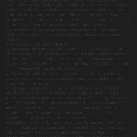
Wesentliche Vertragspflichten sind Pflichten, die der Vertrag dem Verkäufer
nach seinem Inhalt zur Erreichung des Vertragszwecks auferlegt, deren
Erfüllung die ordnungsgemäße Durchführung des Vertrags überhaupt erst
ermöglicht und auf deren Einhaltung der Kunde regelmäßig vertrauen darf.
8.3 Im Übrigen ist eine Haftung des Verkäufers ausgeschlossen.
8.4 Vorstehende Haftungsregelungen gelten auch im Hinblick auf die
Haftung des Verkäufers für seine Erfüllungsgehilfen und gesetzlichen
Vertreter.
9) Einlösung von Aktionsgutscheinen
9.1 Gutscheine, die vom Verkäufer im Rahmen von Werbeaktionen mit
einer bestimmten Gültigkeitsdauer unentgeltlich ausgegeben werden und
die vom Kunden nicht käuflich erworben werden können (nachfolgend
"Aktionsgutscheine"), können nur im Online-Shop des Verkäufers und nur
im angegebenen Zeitraum eingelöst werden.
9.2 Einzelne Produkte können von der Gutscheinaktion ausgeschlossen
sein, sofern sich eine entsprechende Einschränkung aus dem Inhalt des
Aktionsgutscheins ergibt.
9.3 Aktionsgutscheine können nur vor Abschluss des Bestellvorgangs
eingelöst werden. Eine nachträgliche Verrechnung ist nicht möglich.
9.4 Pro Bestellung kann immer nur ein Aktionsgutschein eingelöst werden.
9.5 Sofern sich der Aktionsgutschein auf einen konkreten Wert und nicht
auf einen prozentualen Preisnachlass bezieht, muss der Warenwert
mindestens dem Betrag des Aktionsgutscheins entsprechen. Etwaiges
Restguthaben wird vom Verkäufer nicht erstattet.
9.6 Reicht der Wert des Aktionsgutscheins zur Deckung der Bestellung
nicht aus, kann zur Begleichung des Differenzbetrages eine der übrigen
vom Verkäufer angebotenen Zahlungsarten gewählt werden.
9.7 Das Guthaben eines Aktionsgutscheins wird weder in Bargeld