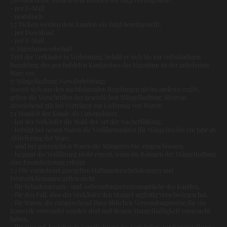
- per E-Mail
- postalisch
5.7 Tickets werden dem Kunden wie folgt bereitgestellt:
- per Download
- per E-Mail
6) Eigentumsvorbehalt
Tritt der Verkäufer in Vorleistung, behält er sich bis zur vollständigen
Bezahlung des geschuldeten Kaufpreises das Eigentum an der gelieferten
Ware vor.
7) Mängelhaftung (Gewährleistung)
Soweit sich aus den nachfolgenden Regelungen nichts anderes ergibt,
gelten die Vorschriften der gesetzlichen Mängelhaftung. Hiervon
abweichend gilt bei Verträgen zur Lieferung von Waren:
7.1 Handelt der Kunde als Unternehmer,
- hat der Verkäufer die Wahl der Art der Nacherfüllung;
- beträgt bei neuen Waren die Verjährungsfrist für Mängelrechte ein Jahr ab
Ablieferung der Ware;
- sind bei gebrauchten Waren die Mängelrechte ausgeschlossen;
- beginnt die Verjährung nicht erneut, wenn im Rahmen der Mängelhaftung
eine Ersatzlieferung erfolgt.
7.2 Die vorstehend geregelten Haftungsbeschränkungen und
Fristverkürzungen gelten nicht
- für Schadensersatz- und Aufwendungsersatzansprüche des Kunden,
- für den Fall, dass der Verkäufer den Mangel arglistig verschwiegen hat,
- für Waren, die entsprechend ihrer üblichen Verwendungsweise für ein
Bauwerk verwendet worden sind und dessen Mangelhaftigkeit verursacht
haben,
- für eine ggf. bestehende Verpflichtung des Verkäufers zur Bereitstellung