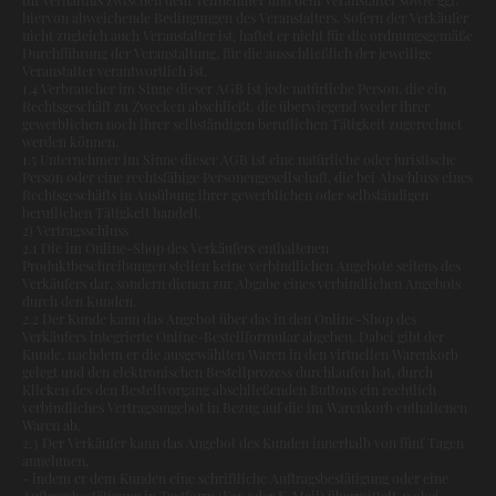
hiervon abweichende Bedingungen des Veranstalters. Sofern der Verkäufer
nicht zugleich auch Veranstalter ist, haftet er nicht für die ordnungsgemäße
Durchführung der Veranstaltung, für die ausschließlich der jeweilige
Veranstalter verantwortlich ist.
1.4 Verbraucher im Sinne dieser AGB ist jede natürliche Person, die ein
Rechtsgeschäft zu Zwecken abschließt, die überwiegend weder ihrer
gewerblichen noch ihrer selbständigen beruflichen Tätigkeit zugerechnet
werden können.
1.5 Unternehmer im Sinne dieser AGB ist eine natürliche oder juristische
Person oder eine rechtsfähige Personengesellschaft, die bei Abschluss eines
Rechtsgeschäfts in Ausübung ihrer gewerblichen oder selbständigen
beruflichen Tätigkeit handelt.
2) Vertragsschluss
2.1 Die im Online-Shop des Verkäufers enthaltenen
Produktbeschreibungen stellen keine verbindlichen Angebote seitens des
Verkäufers dar, sondern dienen zur Abgabe eines verbindlichen Angebots
durch den Kunden.
2.2 Der Kunde kann das Angebot über das in den Online-Shop des
Verkäufers integrierte Online-Bestellformular abgeben. Dabei gibt der
Kunde, nachdem er die ausgewählten Waren in den virtuellen Warenkorb
gelegt und den elektronischen Bestellprozess durchlaufen hat, durch
Klicken des den Bestellvorgang abschließenden Buttons ein rechtlich
verbindliches Vertragsangebot in Bezug auf die im Warenkorb enthaltenen
Waren ab.
2.3 Der Verkäufer kann das Angebot des Kunden innerhalb von fünf Tagen
annehmen,
- indem er dem Kunden eine schriftliche Auftragsbestätigung oder eine
Auftragsbestätigung in Textform (Fax oder E-Mail) übermittelt, wobei