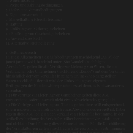
3. Widerrufsrecht
4. Preise und Zahlungsbedingungen
5. Liefer- und Versandbedingungen
6. Eigentumsvorbehalt
7. Mängelhaftung (Gewährleistung)
8. Haftung
9. Einlösung von Aktionsgutscheinen
10. Einlösung von Geschenkgutscheinen
11. Anwendbares Recht
12. Alternative Streitbeilegung
1) Geltungsbereich
1.1 Diese Allgemeinen Geschäftsbedingungen (nachfolgend „AGB“) der
Janett Jarantowski, handelnd unter „Stoffwandel“ (nachfolgend
„Verkäufer"), gelten für alle Verträge zur Lieferung von Waren, die ein
Verbraucher oder Unternehmer (nachfolgend „Kunde“) mit dem Verkäufer
hinsichtlich der vom Verkäufer in seinem Online-Shop dargestellten
Waren abschließt. Hiermit wird der Einbeziehung von eigenen
Bedingungen des Kunden widersprochen, es sei denn, es ist etwas anderes
vereinbart.
1.2 Für Verträge zur Lieferung von Gutscheinen gelten diese AGB
entsprechend, sofern insoweit nicht etwas Abweichendes geregelt ist.
1.3 Für Verträge zur Lieferung von Tickets gelten diese AGB entsprechend,
sofern insoweit nicht ausdrücklich etwas Abweichendes geregelt ist. Dabei
regeln diese AGB lediglich den Verkauf von Tickets für bestimmte, in der
Artikelbeschreibung des Verkäufers näher bezeichnete Veranstaltungen
und nicht die Durchführung dieser Veranstaltungen. Für die Durchführung
der Veranstaltungen gelten ausschließlich die gesetzlichen Bestimmungen
im Verhältnis zwischen dem Teilnehmer und dem Veranstalter sowie ggf.