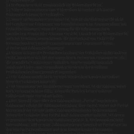
3.1 Verbrauchern steht grundsätzlich ein Widerrufsrecht zu.
3.2 Nähere Informationen zum Widerrufsrecht ergeben sich aus der
Widerrufsbelehrung des Verkäufers.
3.3 Soweit nichts anderes vereinbart ist, besteht ein Widerrufsrecht nicht
bei Verträgen zur Erbringung von Dienstleistungen im Zusammenhang mit
Freizeitbetätigungen, wenn der Vertrag für die Erbringung einen
spezifischen Termin oder Zeitraum vorsieht. Danach ist ein Widerrufsrecht
auch bei Verträgen ausgeschlossen, die den Verkauf von Tickets für
termingebundene Freizeitveranstaltungen zum Gegenstand haben.
4) Preise und Zahlungsbedingungen
4.1 Sofern sich aus der Produktbeschreibung des Verkäufers nichts anderes
ergibt, handelt es sich bei den angegebenen Preisen um Gesamtpreise, die
die gesetzliche Umsatzsteuer enthalten. Gegebenenfalls zusätzlich
anfallende Liefer- und Versandkosten werden in der jeweiligen
Produktbeschreibung gesondert angegeben.
4.2 Die Zahlungsmöglichkeit/en wird/werden dem Kunden im Online-
Shop des Verkäufers mitgeteilt.
4.3 Ist Vorauskasse per Banküberweisung vereinbart, ist die Zahlung sofort
nach Vertragsabschluss fällig, sofern die Parteien keinen späteren
Fälligkeitstermin vereinbart haben.
4.4 Bei Auswahl einer über den Zahlungsdienst „PayPal“ angebotenen
Zahlungsart erfolgt die Zahlungsabwicklung über PayPal, wobei sich PayPal
hierzu auch der Dienste dritter Zahlungsdienstleister bedienen kann.
Sofern der Verkäufer über PayPal auch Zahlungsarten anbietet, bei denen
er gegenüber dem Kunden in Vorleistung geht (z. B. Rechnungskauf oder
Ratenzahlung), tritt er seine Zahlungsforderung insoweit an PayPal bzw. an
den von PayPal beauftragten und dem Kunden konkret benannten
Zahlungsdienstleister ab. Vor Annahme der Abtretungserklärung des