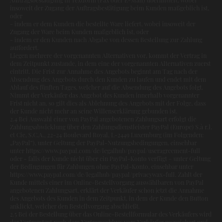
insoweit der Zugang der Auftragsbestätigung beim Kunden maßgeblich ist,
oder
- indem er dem Kunden die bestellte Ware liefert, wobei insoweit der
Zugang der Ware beim Kunden maßgeblich ist, oder
- indem er den Kunden nach Abgabe von dessen Bestellung zur Zahlung
auffordert.
Liegen mehrere der vorgenannten Alternativen vor, kommt der Vertrag in
dem Zeitpunkt zustande, in dem eine der vorgenannten Alternativen zuerst
eintritt. Die Frist zur Annahme des Angebots beginnt am Tag nach der
Absendung des Angebots durch den Kunden zu laufen und endet mit dem
Ablauf des fünften Tages, welcher auf die Absendung des Angebots folgt.
Nimmt der Verkäufer das Angebot des Kunden innerhalb vorgenannter
Frist nicht an, so gilt dies als Ablehnung des Angebots mit der Folge, dass
der Kunde nicht mehr an seine Willenserklärung gebunden ist.
2.4 Bei Auswahl einer von PayPal angebotenen Zahlungsart erfolgt die
Zahlungsabwicklung über den Zahlungsdienstleister PayPal (Europe) S.à r.l.
et Cie, S.C.A., 22-24 Boulevard Royal, L-2449 Luxemburg (im Folgenden:
„PayPal“), unter Geltung der PayPal-Nutzungsbedingungen, einsehbar
unter https://www.paypal.com/de/legalhub/paypal/useragreement-full
oder - falls der Kunde nicht über ein PayPal-Konto verfügt – unter Geltung
der Bedingungen für Zahlungen ohne PayPal-Konto, einsehbar unter
https://www.paypal.com/de/legalhub/paypal/privacywax-full. Zahlt der
Kunde mittels einer im Online-Bestellvorgang auswählbaren von PayPal
angebotenen Zahlungsart, erklärt der Verkäufer schon jetzt die Annahme
des Angebots des Kunden in dem Zeitpunkt, in dem der Kunde den Button
anklickt, welcher den Bestellvorgang abschließt.
2.5 Bei der Bestellung über das Online-Bestellformular des Verkäufers wird
der Vertragstext nach dem Vertragsschluss vom Verkäufer gespeichert und