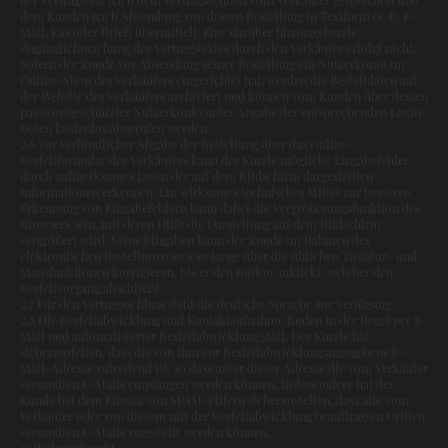
dem Kunden nach Absendung von dessen Bestellung in Textform (z. B. E-
Mail, Fax oder Brief) übermittelt. Eine darüber hinausgehende
Zugänglichmachung des Vertragstextes durch den Verkäufer erfolgt nicht.
Sofern der Kunde vor Absendung seiner Bestellung ein Nutzerkonto im
Online-Shop des Verkäufers eingerichtet hat, werden die Bestelldaten auf
der Website des Verkäufers archiviert und können vom Kunden über dessen
passwortgeschütztes Nutzerkonto unter Angabe der entsprechenden Login-
Daten kostenlos abgerufen werden.
2.6 Vor verbindlicher Abgabe der Bestellung über das Online-
Bestellformular des Verkäufers kann der Kunde mögliche Eingabefehler
durch aufmerksames Lesen der auf dem Bildschirm dargestellten
Informationen erkennen. Ein wirksames technisches Mittel zur besseren
Erkennung von Eingabefehlern kann dabei die Vergrößerungsfunktion des
Browsers sein, mit deren Hilfe die Darstellung auf dem Bildschirm
vergrößert wird. Seine Eingaben kann der Kunde im Rahmen des
elektronischen Bestellprozesses so lange über die üblichen Tastatur- und
Mausfunktionen korrigieren, bis er den Button anklickt, welcher den
Bestellvorgang abschließt.
2.7 Für den Vertragsschluss steht die deutsche Sprache zur Verfügung.
2.8 Die Bestellabwicklung und Kontaktaufnahme finden in der Regel per E-
Mail und automatisierter Bestellabwicklung statt. Der Kunde hat
sicherzustellen, dass die von ihm zur Bestellabwicklung angegebene E-
Mail-Adresse zutreffend ist, so dass unter dieser Adresse die vom Verkäufer
versandten E-Mails empfangen werden können. Insbesondere hat der
Kunde bei dem Einsatz von SPAM-Filtern sicherzustellen, dass alle vom
Verkäufer oder von diesem mit der Bestellabwicklung beauftragten Dritten
versandten E-Mails zugestellt werden können.
3) Widerrufsrecht