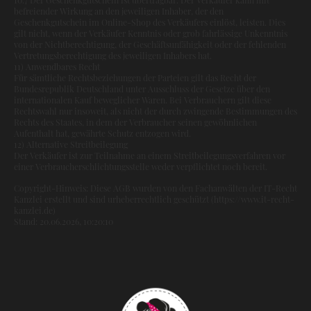
befreiender Wirkung an den jeweiligen Inhaber, der den
Geschenkgutschein im Online-Shop des Verkäufers einlöst, leisten. Dies
gilt nicht, wenn der Verkäufer Kenntnis oder grob fahrlässige Unkenntnis
von der Nichtberechtigung, der Geschäftsunfähigkeit oder der fehlenden
Vertretungsberechtigung des jeweiligen Inhabers hat.
11) Anwendbares Recht
Für sämtliche Rechtsbeziehungen der Parteien gilt das Recht der
Bundesrepublik Deutschland unter Ausschluss der Gesetze über den
internationalen Kauf beweglicher Waren. Bei Verbrauchern gilt diese
Rechtswahl nur insoweit, als nicht der durch zwingende Bestimmungen des
Rechts des Staates, in dem der Verbraucher seinen gewöhnlichen
Aufenthalt hat, gewährte Schutz entzogen wird.
12) Alternative Streitbeilegung
Der Verkäufer ist zur Teilnahme an einem Streitbeilegungsverfahren vor
einer Verbraucherschlichtungsstelle weder verpflichtet noch bereit.
Copyright-Hinweis: Diese AGB wurden von den Fachanwälten der IT-Recht
Kanzlei erstellt und sind urheberrechtlich geschützt (https://www.it-recht-
kanzlei.de)
Stand: 20.06.2026, 10:20:10