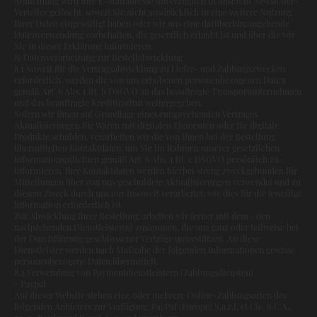
Abmeldung wird Ihre E-Mailadresse unverzüglich in unserem Newsletter-
Verteiler gelöscht, soweit Sie nicht ausdrücklich in eine weitere Nutzung
Ihrer Daten eingewilligt haben oder wir uns eine darüberhinausgehende
Datenverwendung vorbehalten, die gesetzlich erlaubt ist und über die wir
Sie in dieser Erklärung informieren.
8) Datenverarbeitung zur Bestellabwicklung
8.1 Soweit für die Vertragsabwicklung zu Liefer- und Zahlungszwecken
erforderlich, werden die von uns erhobenen personenbezogenen Daten
gemäß Art. 6 Abs. 1 lit. b DSGVO an das beauftragte Transportunternehmen
und das beauftragte Kreditinstitut weitergegeben.
Sofern wir Ihnen auf Grundlage eines entsprechenden Vertrages
Aktualisierungen für Waren mit digitalen Elementen oder für digitale
Produkte schulden, verarbeiten wir die von Ihnen bei der Bestellung
übermittelten Kontaktdaten, um Sie im Rahmen unserer gesetzlichen
Informationspflichten gemäß Art. 6 Abs. 1 lit. c DSGVO persönlich zu
informieren. Ihre Kontaktdaten werden hierbei streng zweckgebunden für
Mitteilungen über von uns geschuldete Aktualisierungen verwendet und zu
diesem Zweck durch uns nur insoweit verarbeitet, wie dies für die jeweilige
Information erforderlich ist.
Zur Abwicklung Ihrer Bestellung arbeiten wir ferner mit dem / den
nachstehenden Dienstleister(n) zusammen, die uns ganz oder teilweise bei
der Durchführung geschlossener Verträge unterstützen. An diese
Dienstleister werden nach Maßgabe der folgenden Informationen gewisse
personenbezogene Daten übermittelt.
8.2 Verwendung von Paymentdienstleistern (Zahlungsdiensten)
- Paypal
Auf dieser Website stehen eine oder mehrere Online-Zahlungsarten des
folgenden Anbieters zur Verfügung: PayPal (Europe) S.a.r.l. et Cie, S.C.A.,