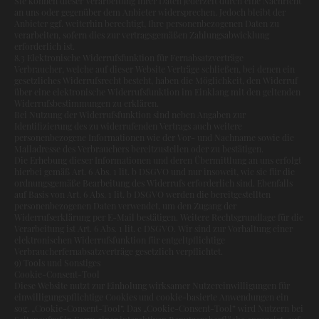
Sie können dieser Verarbeitung Ihrer Daten jederzeit durch eine Nachricht
an uns oder gegenüber dem Anbieter widersprechen. Jedoch bleibt der
Anbieter ggf. weiterhin berechtigt, Ihre personenbezogenen Daten zu
verarbeiten, sofern dies zur vertragsgemäßen Zahlungsabwicklung
erforderlich ist.
8.3 Elektronische Widerrufsfunktion für Fernabsatzverträge
Verbraucher, welche auf dieser Website Verträge schließen, bei denen ein
gesetzliches Widerrufsrecht besteht, haben die Möglichkeit, den Widerruf
über eine elektronische Widerrufsfunktion im Einklang mit den geltenden
Widerrufsbestimmungen zu erklären.
Bei Nutzung der Widerrufsfunktion sind neben Angaben zur
Identifizierung des zu widerrufenden Vertrags auch weitere
personenbezogene Informationen wie der Vor- und Nachname sowie die
Mailadresse des Verbrauchers bereitzustellen oder zu bestätigen.
Die Erhebung dieser Informationen und deren Übermittlung an uns erfolgt
hierbei gemäß Art. 6 Abs. 1 lit. b DSGVO und nur insoweit, wie sie für die
ordnungsgemäße Bearbeitung des Widerrufs erforderlich sind. Ebenfalls
auf Basis von Art. 6 Abs. 1 lit. b DSGVO werden die bereitgestellten
personenbezogenen Daten verwendet, um den Zugang der
Widerrufserklärung per E-Mail bestätigen. Weitere Rechtsgrundlage für die
Verarbeitung ist Art. 6 Abs. 1 lit. c DSGVO. Wir sind zur Vorhaltung einer
elektronischen Widerrufsfunktion für entgeltpflichtige
Verbraucherfernabsatzverträge gesetzlich verpflichtet.
9) Tools und Sonstiges
Cookie-Consent-Tool
Diese Website nutzt zur Einholung wirksamer Nutzereinwilligungen für
einwilligungspflichtige Cookies und cookie-basierte Anwendungen ein
sog. „Cookie-Consent-Tool“. Das „Cookie-Consent-Tool“ wird Nutzern bei