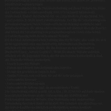
Personenbezogene Daten sind hierbei alle Daten, mit denen Sie persönlich
identifiziert werden können.
1.2 Verantwortlicher für die Datenverarbeitung auf dieser Website im Sinne
der Datenschutz-Grundverordnung (DSGVO) ist Janett Jarantowski,
Stoffwandel, Rudolf-Breitscheid-Str. 09, 15859 Storkow, Deutschland, Tel.:
+491732051859, E-Mail: janett@stoffwandel.de. Der für die Verarbeitung von
personenbezogenen Daten Verantwortliche ist diejenige natürliche oder
juristische Person, die allein oder gemeinsam mit anderen über die Zwecke
und Mittel der Verarbeitung von personenbezogenen Daten entscheidet.
2) Datenerfassung beim Besuch unserer Website
Bei der bloß informatorischen Nutzung unserer Website, also wenn Sie sich
nicht registrieren oder uns anderweitig Informationen übermitteln,
erheben wir nur solche Daten, die Ihr Browser an den Seitenserver
übermittelt (sog. „Server-Logfiles“). Wenn Sie unsere Website aufrufen,
erheben wir die folgenden Daten, die für uns technisch erforderlich sind,
um Ihnen die Website anzuzeigen:
- Unsere besuchte Website
- Datum und Uhrzeit zum Zeitpunkt des Zugriffes
- Menge der gesendeten Daten in Byte
- Quelle/Verweis, von welchem Sie auf die Seite gelangten
- Verwendeter Browser
- Verwendetes Betriebssystem
- Verwendete IP-Adresse (ggf.: in anonymisierter Form)
Die Verarbeitung erfolgt gemäß Art. 6 Abs. 1 lit. f DSGVO auf Basis unseres
berechtigten Interesses an der Verbesserung der Stabilität und
Funktionalität unserer Website. Eine Weitergabe oder anderweitige
Verwendung der Daten findet nicht statt. Wir behalten uns allerdings vor,
die Server-Logfiles nachträglich zu überprüfen, sollten konkrete