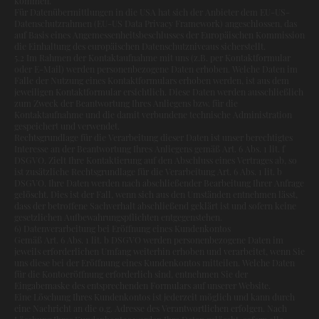
kommen.
Für Datenübermittlungen in die USA hat sich der Anbieter dem EU-US-
Datenschutzrahmen (EU-US Data Privacy Framework) angeschlossen, das
auf Basis eines Angemessenheitsbeschlusses der Europäischen Kommission
die Einhaltung des europäischen Datenschutzniveaus sicherstellt.
5.2 Im Rahmen der Kontaktaufnahme mit uns (z.B. per Kontaktformular
oder E-Mail) werden personenbezogene Daten erhoben. Welche Daten im
Falle der Nutzung eines Kontaktformulars erhoben werden, ist aus dem
jeweiligen Kontaktformular ersichtlich. Diese Daten werden ausschließlich
zum Zweck der Beantwortung Ihres Anliegens bzw. für die
Kontaktaufnahme und die damit verbundene technische Administration
gespeichert und verwendet.
Rechtsgrundlage für die Verarbeitung dieser Daten ist unser berechtigtes
Interesse an der Beantwortung Ihres Anliegens gemäß Art. 6 Abs. 1 lit. f
DSGVO. Zielt Ihre Kontaktierung auf den Abschluss eines Vertrages ab, so
ist zusätzliche Rechtsgrundlage für die Verarbeitung Art. 6 Abs. 1 lit. b
DSGVO. Ihre Daten werden nach abschließender Bearbeitung Ihrer Anfrage
gelöscht. Dies ist der Fall, wenn sich aus den Umständen entnehmen lässt,
dass der betroffene Sachverhalt abschließend geklärt ist und sofern keine
gesetzlichen Aufbewahrungspflichten entgegenstehen.
6) Datenverarbeitung bei Eröffnung eines Kundenkontos
Gemäß Art. 6 Abs. 1 lit. b DSGVO werden personenbezogene Daten im
jeweils erforderlichen Umfang weiterhin erhoben und verarbeitet, wenn Sie
uns diese bei der Eröffnung eines Kundenkontos mitteilen. Welche Daten
für die Kontoeröffnung erforderlich sind, entnehmen Sie der
Eingabemaske des entsprechenden Formulars auf unserer Website.
Eine Löschung Ihres Kundenkontos ist jederzeit möglich und kann durch
eine Nachricht an die o.g. Adresse des Verantwortlichen erfolgen. Nach