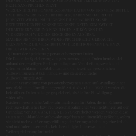
DER GELTENDMACHUNG, AUSÜBUNG ODER VERTEIDIGUNG VON
RECHTSANSPRÜCHEN DIENT.
WERDEN IHRE PERSONENBEZOGENEN DATEN VON UNS VERARBEITET,
UM DIREKTWERBUNG ZU BETREIBEN, HABEN SIE DAS RECHT,
JEDERZEIT WIDERSPRUCH GEGEN DIE VERARBEITUNG SIE
BETREFFENDER PERSONENBEZOGENER DATEN ZUM ZWECKE
DERARTIGER WERBUNG EINZULEGEN. SIE KÖNNEN DEN
WIDERSPRUCH WIE OBEN BESCHRIEBEN AUSÜBEN.
MACHEN SIE VON IHREM WIDERSPRUCHSRECHT GEBRAUCH,
BEENDEN WIR DIE VERARBEITUNG DER BETROFFENEN DATEN ZU
DIREKTWERBEZWECKEN.
11) Dauer der Speicherung personenbezogener Daten
Die Dauer der Speicherung von personenbezogenen Daten bemisst sich
anhand der jeweiligen Rechtsgrundlage, am Verarbeitungszweck und –
sofern einschlägig – zusätzlich anhand der jeweiligen gesetzlichen
Aufbewahrungsfrist (z.B. handels- und steuerrechtliche
Aufbewahrungsfristen).
Bei der Verarbeitung von personenbezogenen Daten auf Grundlage einer
ausdrücklichen Einwilligung gemäß Art. 6 Abs. 1 lit. a DSGVO werden die
betroffenen Daten so lange gespeichert, bis Sie Ihre Einwilligung
widerrufen.
Existieren gesetzliche Aufbewahrungsfristen für Daten, die im Rahmen
rechtsgeschäftlicher bzw. rechtsgeschäftsähnlicher Verpflichtungen auf der
Grundlage von Art. 6 Abs. 1 lit. b DSGVO verarbeitet werden, werden diese
Daten nach Ablauf der Aufbewahrungsfristen routinemäßig gelöscht, sofern
sie nicht mehr zur Vertragserfüllung oder Vertragsanbahnung erforderlich
sind und/oder unsererseits kein berechtigtes Interesse an der
Weiterspeicherung fortbesteht.