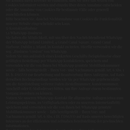
Sie können Ihren Browser so einstellen, dass Sie über das Setzen von
Cookies informiert werden und einzeln über deren Annahme entscheiden
oder die Annahme von Cookies für bestimmte Fälle oder generell
ausschließen können.
Bitte beachten Sie, dass bei Nichtannahme von Cookies die Funktionalität
unserer Website eingeschränkt sein kann.
5) Kontaktaufnahme
5.1 WhatsApp-Business
Sie haben die Möglichkeit, mit uns über den Nachrichtendienst WhatsApp
der WhatsApp Ireland Limited, 4 Grand Canal Square, Grand Canal
Harbour, Dublin 2, Irland, in Kontakt zu treten. Hierfür verwenden wir die
sog. „Business-Version“ von WhatsApp.
Sofern Sie uns anlässlich eines konkreten Geschäfts (beispielsweise einer
getätigten Bestellung) per WhatsApp kontaktieren, speichern und
verwenden wir die von Ihnen bei WhatsApp genutzte Mobilfunknummer
sowie – falls bereitgestellt – Ihren Vor- und Nachnamen gemäß Art. 6 Abs. 1
lit. b. DSGVO zur Bearbeitung und Beantwortung Ihres Anliegens. Auf Basis
derselben Rechtsgrundlage werden wir Sie per WhatsApp gegebenenfalls
um die Bereitstellung weiterer Daten (Bestellnummer, Kundennummer,
Anschrift oder E-Mailadresse) bitten, um Ihre Anfrage einem bestimmten
Vorgang zuordnen zu können.
Nutzen Sie unseren WhatsApp-Kontakt für allgemeine Anfragen (etwa zum
Leistungsspektrum, zu Verfügbarkeiten oder zu unserem Internetauftritt)
speichern und verwenden wir die von Ihnen bei WhatsApp genutzte
Mobilfunknummer sowie – falls bereitgestellt – Ihren Vor- und
Nachnamen gemäß Art. 6 Abs. 1 lit. f DSGVO auf Basis unseres berechtigten
Interesses an der effizienten und zeitnahen Bereitstellung der gewünschten
Informationen.