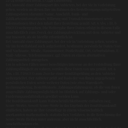
22-24 Boulevard Royal, L-2449 Luxemburg
Bei Auswahl einer Zahlungsart des Anbieters, bei der Sie in Vorleistung
gehen, werden an diesen Ihre im Rahmen des Bestellvorgangs mitgeteilten
Zahlungsdaten (darunter Name, Anschrift, Bank- und
Zahlkarteninformationen, Währung und Transaktionsnummer) sowie
Informationen über den Inhalt Ihrer Bestellung gemäß Art. 6 Abs. 1 lit. b
DSGVO weitergegeben. Die Weitergabe Ihrer Daten erfolgt in diesem Falle
ausschließlich zum Zweck der Zahlungsabwicklung mit dem Anbieter und
nur insoweit, als sie hierfür erforderlich ist.
Bei Auswahl einer Zahlungsart, bei der wir in Vorleistung gehen, werden
Sie im Bestellablauf auch aufgefordert, bestimmte persönliche Daten (Vor-
und Nachname, Straße, Hausnummer, Postleitzahl, Ort, Geburtsdatum, E-
Mail-Adresse, Telefonnummer, ggf. Daten zu einem alternativen
Zahlungsmittel) anzugeben.
Um in solchen Fällen unser berechtigtes Interesse an der Feststellung Ihrer
Zahlungsfähigkeit zu wahren, werden diese Daten von uns gemäß Art. 6
Abs. 1 lit. f DSGVO zum Zwecke einer Bonitätsprüfung an den Anbieter
weitergeleitet. Der Anbieter prüft auf Basis der von Ihnen angegebenen
persönlichen Daten sowie weiterer Daten (wie etwa Warenkorb,
Rechnungsbetrag, Bestellhistorie, Zahlungserfahrungen), ob die von Ihnen
ausgewählte Zahlungsmöglichkeit im Hinblick auf Zahlungs- und/oder
Forderungsausfallrisiken gewährt werden kann.
Die Bonitätsauskunft kann Wahrscheinlichkeitswerte enthalten (sog.
Score-Werte). Soweit Score-Werte in das Ergebnis der Bonitätsauskunft
einfließen, haben sie ihre Grundlage in einem wissenschaftlich
anerkannten mathematisch-statistischen Verfahren. In die Berechnung der
Score-Werte fließen unter anderem, aber nicht ausschließlich,
Anschriftendaten ein.