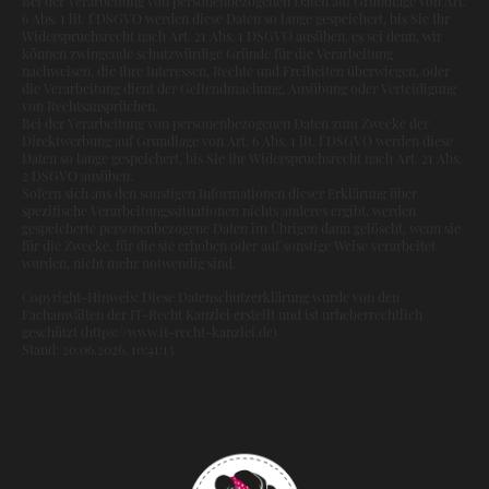
Bei der Verarbeitung von personenbezogenen Daten auf Grundlage von Art.
6 Abs. 1 lit. f DSGVO werden diese Daten so lange gespeichert, bis Sie Ihr
Widerspruchsrecht nach Art. 21 Abs. 1 DSGVO ausüben, es sei denn, wir
können zwingende schutzwürdige Gründe für die Verarbeitung
nachweisen, die Ihre Interessen, Rechte und Freiheiten überwiegen, oder
die Verarbeitung dient der Geltendmachung, Ausübung oder Verteidigung
von Rechtsansprüchen.
Bei der Verarbeitung von personenbezogenen Daten zum Zwecke der
Direktwerbung auf Grundlage von Art. 6 Abs. 1 lit. f DSGVO werden diese
Daten so lange gespeichert, bis Sie Ihr Widerspruchsrecht nach Art. 21 Abs.
2 DSGVO ausüben.
Sofern sich aus den sonstigen Informationen dieser Erklärung über
spezifische Verarbeitungssituationen nichts anderes ergibt, werden
gespeicherte personenbezogene Daten im Übrigen dann gelöscht, wenn sie
für die Zwecke, für die sie erhoben oder auf sonstige Weise verarbeitet
wurden, nicht mehr notwendig sind.
Copyright-Hinweis: Diese Datenschutzerklärung wurde von den
Fachanwälten der IT-Recht Kanzlei erstellt und ist urheberrechtlich
geschützt (https://www.it-recht-kanzlei.de)
Stand: 20.06.2026, 10:41:13