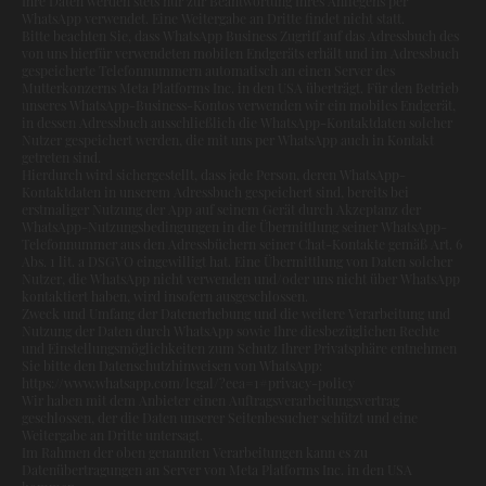
Ihre Daten werden stets nur zur Beantwortung Ihres Anliegens per
WhatsApp verwendet. Eine Weitergabe an Dritte findet nicht statt.
Bitte beachten Sie, dass WhatsApp Business Zugriff auf das Adressbuch des
von uns hierfür verwendeten mobilen Endgeräts erhält und im Adressbuch
gespeicherte Telefonnummern automatisch an einen Server des
Mutterkonzerns Meta Platforms Inc. in den USA überträgt. Für den Betrieb
unseres WhatsApp-Business-Kontos verwenden wir ein mobiles Endgerät,
in dessen Adressbuch ausschließlich die WhatsApp-Kontaktdaten solcher
Nutzer gespeichert werden, die mit uns per WhatsApp auch in Kontakt
getreten sind.
Hierdurch wird sichergestellt, dass jede Person, deren WhatsApp-
Kontaktdaten in unserem Adressbuch gespeichert sind, bereits bei
erstmaliger Nutzung der App auf seinem Gerät durch Akzeptanz der
WhatsApp-Nutzungsbedingungen in die Übermittlung seiner WhatsApp-
Telefonnummer aus den Adressbüchern seiner Chat-Kontakte gemäß Art. 6
Abs. 1 lit. a DSGVO eingewilligt hat. Eine Übermittlung von Daten solcher
Nutzer, die WhatsApp nicht verwenden und/oder uns nicht über WhatsApp
kontaktiert haben, wird insofern ausgeschlossen.
Zweck und Umfang der Datenerhebung und die weitere Verarbeitung und
Nutzung der Daten durch WhatsApp sowie Ihre diesbezüglichen Rechte
und Einstellungsmöglichkeiten zum Schutz Ihrer Privatsphäre entnehmen
Sie bitte den Datenschutzhinweisen von WhatsApp:
https://www.whatsapp.com/legal/?eea=1#privacy-policy
Wir haben mit dem Anbieter einen Auftragsverarbeitungsvertrag
geschlossen, der die Daten unserer Seitenbesucher schützt und eine
Weitergabe an Dritte untersagt.
Im Rahmen der oben genannten Verarbeitungen kann es zu
Datenübertragungen an Server von Meta Platforms Inc. in den USA