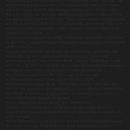
Seitenaufruf in Form einer interaktiven Benutzeroberfläche angezeigt, auf
welcher sich per Häkchensetzung Einwilligungen für bestimmte Cookies
und/oder cookie-basierte Anwendungen erteilen lassen. Hierbei werden
durch den Einsatz des Tools alle einwilligungspflichtigen Cookies/Dienste
nur dann geladen, wenn der jeweilige Nutzer entsprechende Einwilligungen
per Häkchensetzung erteilt. So wird sichergestellt, dass nur im Falle einer
erteilten Einwilligung derartige Cookies auf dem jeweiligen Endgerät des
Nutzers gesetzt werden.
Das Tool setzt technisch notwendige Cookies, um Ihre Cookie-Präferenzen
zu speichern. Personenbezogene Nutzerdaten werden hierbei grundsätzlich
nicht verarbeitet.
Kommt es im Einzelfall zum Zwecke der Speicherung, Zuordnung oder
Protokollierung von Cookie-Einstellungen doch zur Verarbeitung
personenbezogener Daten (wie etwa der IP-Adresse), erfolgt diese gemäß
Art. 6 Abs. 1 lit. f DSGVO auf Basis unseres berechtigten Interesses an einem
rechtskonformen, nutzerspezifischen und nutzerfreundlichen
Einwilligungsmanagement für Cookies und mithin an einer
rechtskonformen Ausgestaltung unseres Internetauftritts.
Weitere Rechtsgrundlage für die Verarbeitung ist ferner Art. 6 Abs. 1 lit. c
DSGVO. Wir unterliegen als Verantwortliche der rechtlichen Verpflichtung,
den Einsatz technisch nicht notwendiger Cookies von der jeweiligen
Nutzereinwilligung abhängig zu machen.
Soweit erforderlich, haben wir mit dem Anbieter einen
Auftragsverarbeitungsvertrag geschlossen, der den Schutz der Daten
unserer Seitenbesucher sicherstellt und eine unberechtigte Weitergabe an
Dritte untersagt.
Weitere Informationen zum Betreiber und den Einstellungsmöglichkeiten
des Cookie-Consent-Tools finden Sie direkt in der entsprechenden