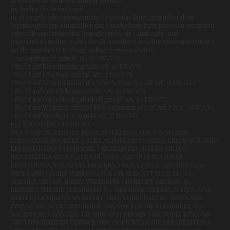
Benutzeroberfläche auf unserer Website.
10) Rechte des Betroffenen
10.1 Das geltende Datenschutzrecht gewährt Ihnen gegenüber dem
Verantwortlichen hinsichtlich der Verarbeitung Ihrer personenbezogenen
Daten die nachstehenden Betroffenenrechte (Auskunfts- und
Interventionsrechte), wobei für die jeweiligen Ausübungsvoraussetzungen
auf die angeführte Rechtsgrundlage verwiesen wird:
- Auskunftsrecht gemäß Art. 15 DSGVO;
- Recht auf Berichtigung gemäß Art. 16 DSGVO;
- Recht auf Löschung gemäß Art. 17 DSGVO;
- Recht auf Einschränkung der Verarbeitung gemäß Art. 18 DSGVO;
- Recht auf Unterrichtung gemäß Art. 19 DSGVO;
- Recht auf Datenübertragbarkeit gemäß Art. 20 DSGVO;
- Recht auf Widerruf erteilter Einwilligungen gemäß Art. 7 Abs. 3 DSGVO;
- Recht auf Beschwerde gemäß Art. 77 DSGVO.
10.2 WIDERSPRUCHSRECHT
WENN WIR IM RAHMEN EINER INTERESSENABWÄGUNG IHRE
PERSONENBEZOGENEN DATEN AUFGRUND UNSERES ÜBERWIEGENDEN
BERECHTIGTEN INTERESSES VERARBEITEN, HABEN SIE DAS
JEDERZEITIGE RECHT, AUS GRÜNDEN, DIE SICH AUS IHRER
BESONDEREN SITUATION ERGEBEN, GEGEN DIESE VERARBEITUNG
WIDERSPRUCH MIT WIRKUNG FÜR DIE ZUKUNFT EINZULEGEN.
MACHEN SIE VON IHREM WIDERSPRUCHSRECHT GEBRAUCH,
BEENDEN WIR DIE VERARBEITUNG DER BETROFFENEN DATEN. EINE
WEITERVERARBEITUNG BLEIBT ABER VORBEHALTEN, WENN WIR
ZWINGENDE SCHUTZWÜRDIGE GRÜNDE FÜR DIE VERARBEITUNG
NACHWEISEN KÖNNEN, DIE IHRE INTERESSEN, GRUNDRECHTE UND
GRUNDFREIHEITEN ÜBERWIEGEN, ODER WENN DIE VERARBEITUNG