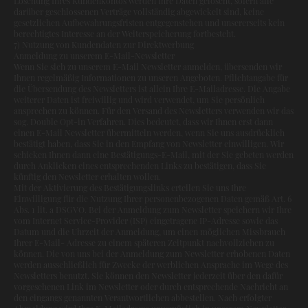
Löschung Ihres Kundenkontos werden Ihre Daten gelöscht, sofern alle
darüber geschlossenen Verträge vollständig abgewickelt sind, keine
gesetzlichen Aufbewahrungsfristen entgegenstehen und unsererseits kein
berechtigtes Interesse an der Weiterspeicherung fortbesteht.
7) Nutzung von Kundendaten zur Direktwerbung
Anmeldung zu unserem E-Mail-Newsletter
Wenn Sie sich zu unserem E-Mail Newsletter anmelden, übersenden wir
Ihnen regelmäßig Informationen zu unseren Angeboten. Pflichtangabe für
die Übersendung des Newsletters ist allein Ihre E-Mailadresse. Die Angabe
weiterer Daten ist freiwillig und wird verwendet, um Sie persönlich
ansprechen zu können. Für den Versand des Newsletters verwenden wir das
sog. Double Opt-in Verfahren. Dies bedeutet, dass wir Ihnen erst dann
einen E-Mail Newsletter übermitteln werden, wenn Sie uns ausdrücklich
bestätigt haben, dass Sie in den Empfang von Newsletter einwilligen. Wir
schicken Ihnen dann eine Bestätigungs-E-Mail, mit der Sie gebeten werden
durch Anklicken eines entsprechenden Links zu bestätigen, dass Sie
künftig den Newsletter erhalten wollen.
Mit der Aktivierung des Bestätigungslinks erteilen Sie uns Ihre
Einwilligung für die Nutzung Ihrer personenbezogenen Daten gemäß Art. 6
Abs. 1 lit. a DSGVO. Bei der Anmeldung zum Newsletter speichern wir Ihre
vom Internet Service-Provider (ISP) eingetragene IP-Adresse sowie das
Datum und die Uhrzeit der Anmeldung, um einen möglichen Missbrauch
Ihrer E-Mail- Adresse zu einem späteren Zeitpunkt nachvollziehen zu
können. Die von uns bei der Anmeldung zum Newsletter erhobenen Daten
werden ausschließlich für Zwecke der werblichen Ansprache im Wege des
Newsletters benutzt. Sie können den Newsletter jederzeit über den dafür
vorgesehenen Link im Newsletter oder durch entsprechende Nachricht an
den eingangs genannten Verantwortlichen abbestellen. Nach erfolgter