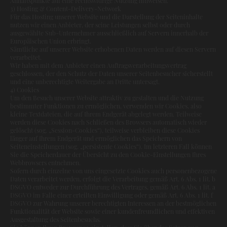
Anhaltspunkte auf eine rechtswidrige Nutzung hinweisen.
3) Hosting & Content-Delivery-Network
Für das Hosting unserer Website und die Darstellung der Seiteninhalte
nutzen wir einen Anbieter, der seine Leistungen selbst oder durch
ausgewählte Sub-Unternehmer ausschließlich auf Servern innerhalb der
Europäischen Union erbringt.
Sämtliche auf unserer Website erhobenen Daten werden auf diesen Servern
verarbeitet.
Wir haben mit dem Anbieter einen Auftragsverarbeitungsvertrag
geschlossen, der den Schutz der Daten unserer Seitenbesucher sicherstellt
und eine unberechtigte Weitergabe an Dritte untersagt.
4) Cookies
Um den Besuch unserer Website attraktiv zu gestalten und die Nutzung
bestimmter Funktionen zu ermöglichen, verwenden wir Cookies, also
kleine Textdateien, die auf Ihrem Endgerät abgelegt werden. Teilweise
werden diese Cookies nach Schließen des Browsers automatisch wieder
gelöscht (sog. „Session-Cookies“), teilweise verbleiben diese Cookies
länger auf Ihrem Endgerät und ermöglichen das Speichern von
Seiteneinstellungen (sog. „persistente Cookies“). Im letzteren Fall können
Sie die Speicherdauer der Übersicht zu den Cookie-Einstellungen Ihres
Webbrowsers entnehmen.
Sofern durch einzelne von uns eingesetzte Cookies auch personenbezogene
Daten verarbeitet werden, erfolgt die Verarbeitung gemäß Art. 6 Abs. 1 lit. b
DSGVO entweder zur Durchführung des Vertrages, gemäß Art. 6 Abs. 1 lit. a
DSGVO im Falle einer erteilten Einwilligung oder gemäß Art. 6 Abs. 1 lit. f
DSGVO zur Wahrung unserer berechtigten Interessen an der bestmöglichen
Funktionalität der Website sowie einer kundenfreundlichen und effektiven
Ausgestaltung des Seitenbesuchs.