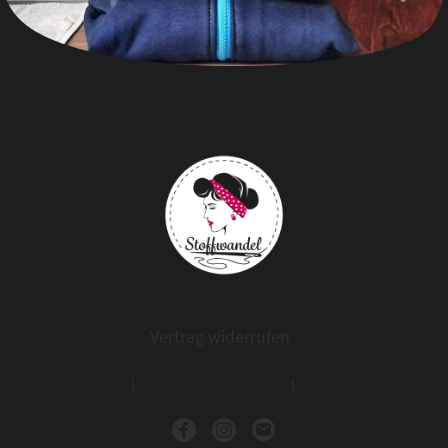
Vertrag widerrufen
Impressum
|
Datenschutzerklärung
I
AGB
I
Widerruf