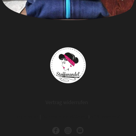
Vertrag widerrufen
Impressum
|
Datenschutzerklärung
I
AGB
I
Widerruf