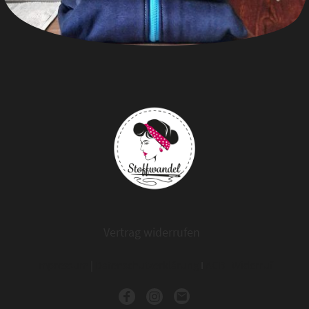
Vertrag widerrufen
Impressum
|
Datenschutzerklärung
I
AGB
I
Widerruf