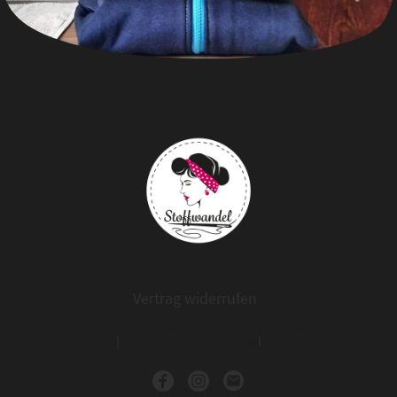
Vertrag widerrufen
Impressum
|
Datenschutzerklärung
I
AGB
I
Widerruf