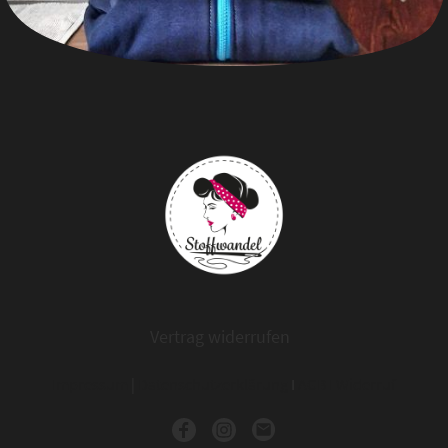
Vertrag widerrufen
Impressum
|
Datenschutzerklärung
I
AGB
I
Widerruf