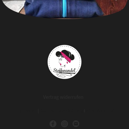
Vertrag widerrufen
Impressum
|
Datenschutzerklärung
I
AGB
I
Widerruf