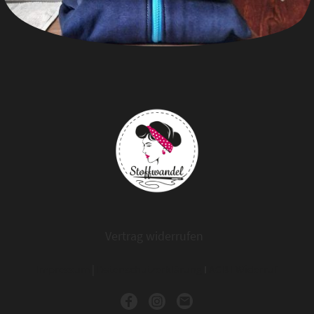
Vertrag widerrufen
Impressum
|
Datenschutzerklärung
I
AGB
I
Widerruf