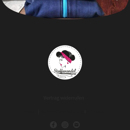
Vertrag widerrufen
Impressum
|
Datenschutzerklärung
I
AGB
I
Widerruf