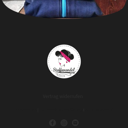
Vertrag widerrufen
Impressum
|
Datenschutzerklärung
I
AGB
I
Widerruf