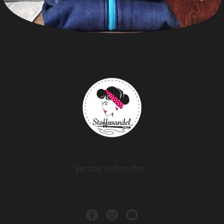
Vertrag widerrufen
Impressum
|
Datenschutzerklärung
I
AGB
I
Widerruf