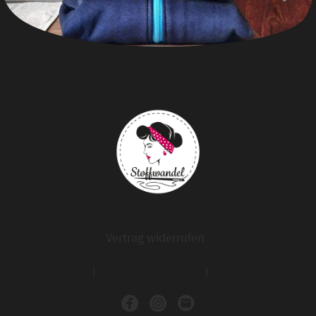
Vertrag widerrufen
Impressum
|
Datenschutzerklärung
I
AGB
I
Widerruf