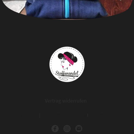
Vertrag widerrufen
Impressum
|
Datenschutzerklärung
I
AGB
I
Widerruf