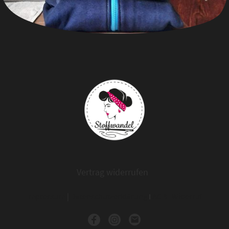
Vertrag widerrufen
Impressum
|
Datenschutzerklärung
I
AGB
I
Widerruf