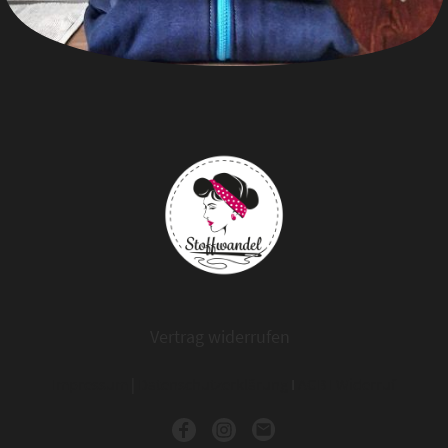
Vertrag widerrufen
Impressum
|
Datenschutzerklärung
I
AGB
I
Widerruf